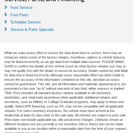
Ford Service
Ford Parts
Schedule Service
Service & Parts Specials
While we make every effort to ensure the data listed here is correct, there may be
instances where some of the factory rebates, incentives, options or vehicle features
may be listed incorrectly as we get data from multiple data sources. PLEASE MAKE
SURE to confirm the details of this vehicle (such as what factory rebates you may or
may not qualify for) with the dealer to ensure its accuracy. Dealer cannot be held liable
for data that is listed incorrectly. Although every reasonable effort has been made to
ensure the accuracy of the information contained on this site, absolute accuracy
cannot be guaranteed. This site, and all information and materials appearing on it, are
presented to the user "as is" without warranty of any kind, either express or implied.
TB4L Price includes all standard factory rebates available to all customers,
destination, and retail trade assistance when applicable. Additional rebates and
incentives, such as Military or College Graduate programs, may apply to those who
qualify. Select APR financing, such as 0%, may not be compatible with all applicable
rebates. For select inventory incentives, the vehicle must have arrived at the
dealership at least 61 days prior to the sale date. All vehicles are subject to prior sale.
Price does not include applicable tax, title and license charges. ‡Vehicles shown at
different locations are not currently in our inventory (Not in Stock) but can be made
available to you at our location within a reasonable date from the time of your request,
not to exceed one week.